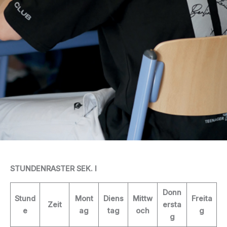
STUNDENRASTER SEK. I
Donn
Stund
Mont
Diens
Mittw
Freita
Zeit
ersta
e
ag
tag
och
g
g