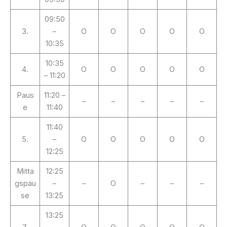
09:50
3.
–
O
O
O
O
O
10:35
10:35
4.
O
O
O
O
O
– 11:20
Paus
11:20 –
–
–
–
–
–
e
11:40
11:40
5.
–
O
O
O
O
O
12:25
Mitta
12:25
gspau
–
–
O
–
–
–
se
13:25
13:25