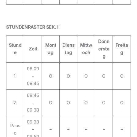
STUNDENRASTER SEK. I
I
Donn
Stund
Mont
Diens
Mittw
Freita
Zeit
ersta
e
ag
tag
och
g
g
08:00
1.
–
O
O
O
O
O
08:45
08:45
2.
–
O
O
O
O
O
09:30
09:30
Paus
–
–
–
–
–
–
e
09:50