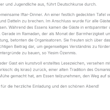
inder und Jugendliche aus, führt Deutschkurse durch.
einsame Iftar-Dinner. An einer festlich gedeckten Tafel v
 und Datteln zu brechen. Im Anschluss wurde für alle Gäste
peisen. Während des Essens kamen die Gäste in entspannter
 Gerade im Ramadan, der als Monat der Barmherzigkeit und
g, betonten die Organisatoren. Sie freuten sich über das
wichtigen Beitrag dar, um gegenseitiges Verständnis zu fö
Hintergründe zu bauen, so Yesim Özenmis.
eder Gast ein kunstvoll erstelltes Lesezeichen, versehen m
rkisch: diş kirası) zurück, einer alten Tradition des Osma
ie Mühe gemacht hat, am Essen teilzunehmen, den Weg auf 
ür die herzliche Einladung und den schönen Abend!