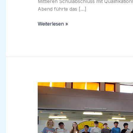
Mittleren Schulabschluss mit Qualifikati
Abend führte das […]
„Geschafft“
Weiterlesen »
–
Unser
Jahrgang
10
feierte
seinen
Abschluss