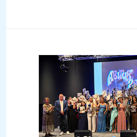
des
Projekts
„Verantwortung“