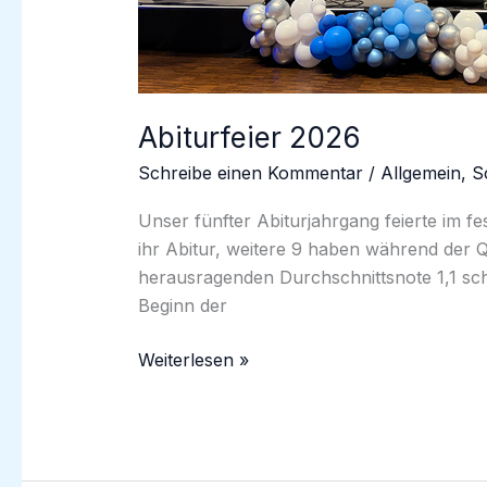
Abiturfeier 2026
Schreibe einen Kommentar
/
Allgemein
,
S
Unser fünfter Abiturjahrgang feierte im 
ihr Abitur, weitere 9 haben während der Q
herausragenden Durchschnittsnote 1,1 sch
Beginn der
Abiturfeier
Weiterlesen »
2026